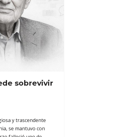
ede sobrevivir
giosa y trascendente
ania, se mantuvo con
rzo falleció uno de…