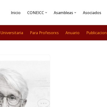
Inicio
CONEICC
Asambleas
Asociados
 Universitaria
Para Profesorxs
Anuario
Publicacio