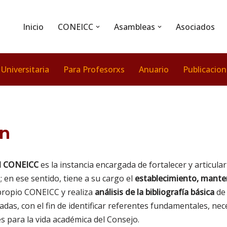
Inicio
CONEICC
Asambleas
Asociados
 Universitaria
Para Profesorxs
Anuario
Publicacio
n
l CONEICC
es la instancia encargada de fortalecer y articul
 en ese sentido, tiene a su cargo el
establecimiento, mante
propio CONEICC y realiza
análisis de la bibliografía básica
de 
iadas, con el fin de identificar referentes fundamentales, nec
 para la vida académica del Consejo.