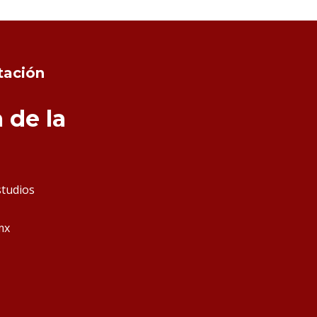
tación
 de la
studios
mx