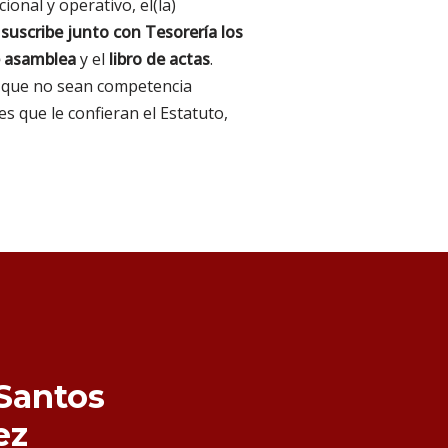
cional y operativo, el(la)
;
suscribe junto con Tesorería los
e asamblea
y el
libro de actas
.
o que no sean competencia
s que le confieran el Estatuto,
Santos
ez