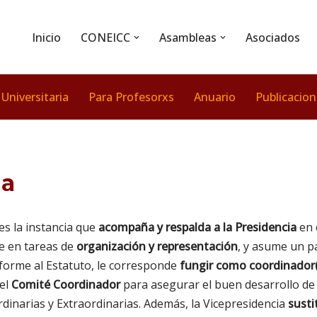
Inicio
CONEICC
Asambleas
Asociados
 Universitaria
Para Profesorxs
Anuario
Publicacio
ia
es la instancia que
acompaña y respalda a la Presidencia
en 
e en tareas de
organización y representación
, y asume un pa
orme al Estatuto, le corresponde
fungir como coordinador(
el
Comité Coordinador
para asegurar el buen desarrollo de
dinarias y Extraordinarias. Además, la Vicepresidencia
susti