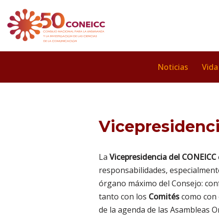
Saltar
al
contenido
Noticias
Vida
Vicepresidenc
La
Vicepresidencia del CONEICC
responsabilidades, especialment
órgano máximo del Consejo: conf
tanto con los
Comités
como con 
de la agenda de las Asambleas Or