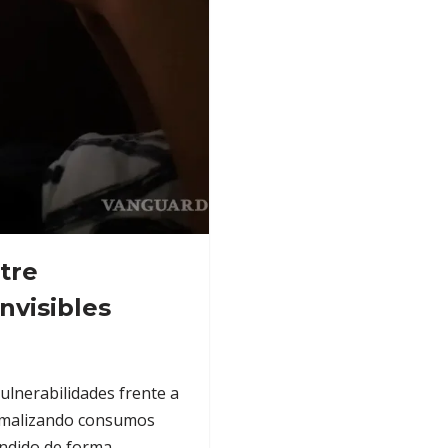
tre
nvisibles
vulnerabilidades frente a
ormalizando consumos
andido de forma