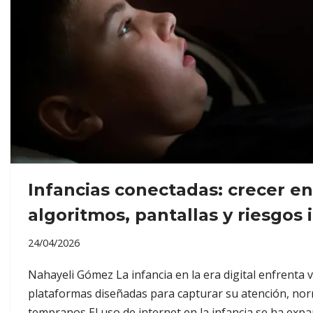
Infancias conectadas: crecer en
algoritmos, pantallas y riesgos i
24/04/2026
Nahayeli Gómez La infancia en la era digital enfrenta 
plataformas diseñadas para capturar su atención, n
tempranos El uso de internet en la infancia se ha exp