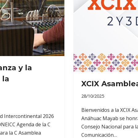
nza y la
 la
XCIX Asamblea
28/10/2025
Bienvenidos a la XCIX A
d Intercontinental 2026
Anáhuac Mayab se honra 
ONEICC Agenda de la C
Consejo Nacional para la
ara la C Asamblea
Comunicación…