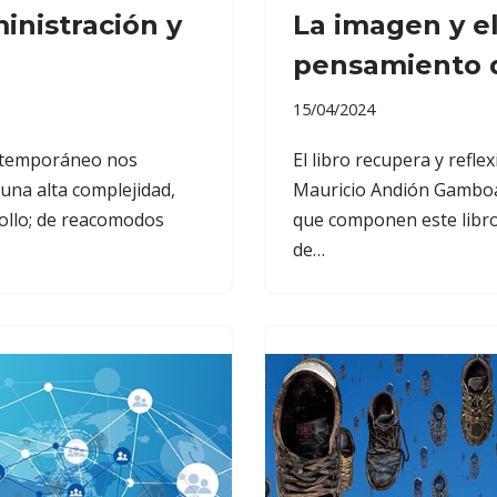
inistración y
La imagen y el
pensamiento d
15/04/2024
ntemporáneo nos
El libro recupera y refl
una alta complejidad,
Mauricio Andión Gamboa 
rollo; de reacomodos
que componen este libro
de…