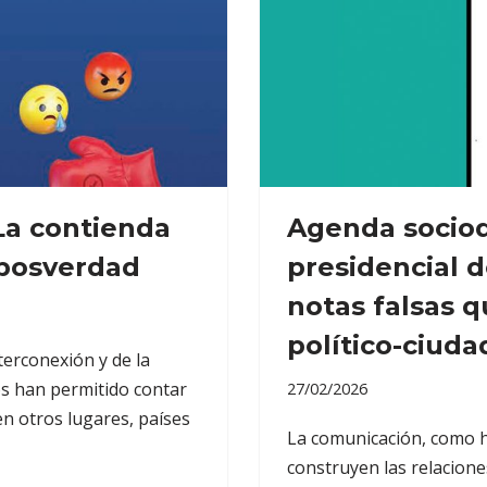
 La contienda
Agenda sociod
a posverdad
presidencial 
notas falsas q
político-ciud
terconexión y de la
s han permitido contar
27/02/2026
n otros lugares, países
La comunicación, como ha
construyen las relacione