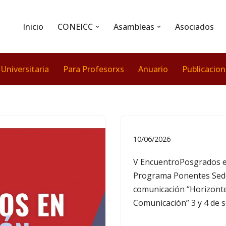
Inicio
CONEICC
Asambleas
Asociados
 Universitaria
Para Profesorxs
Anuario
Publicacio
10/06/2026
V EncuentroPosgrados e
Programa Ponentes Sede
comunicación “Horizonte 
Comunicación” 3 y 4 de 