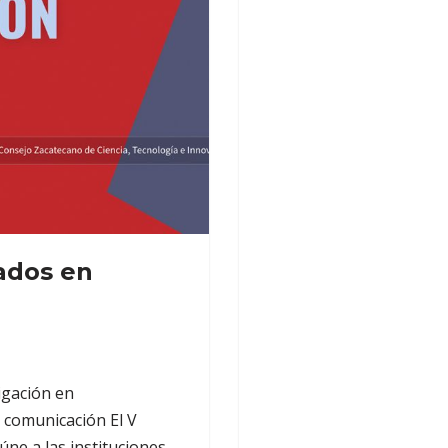
ados en
igación en
 comunicación El V
ne a las instituciones