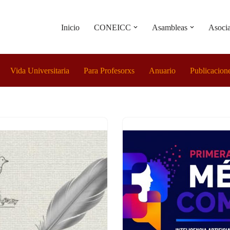
Inicio
CONEICC
Asambleas
Asoci
Vida Universitaria
Para Profesorxs
Anuario
Publicacion