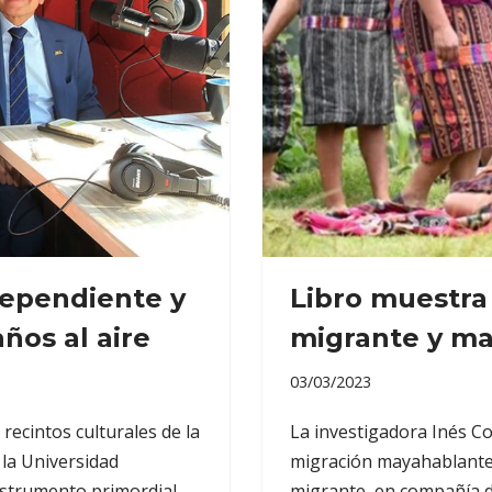
dependiente y
Libro muestra
años al aire
migrante y m
03/03/2023
recintos culturales de la
La investigadora Inés Co
 la Universidad
migración mayahablante, 
nstrumento primordial…
migrante, en compañía de