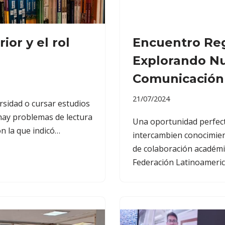
ior y el rol
Encuentro Re
Explorando Nu
Comunicación
21/07/2024
sidad o cursar estudios
ay problemas de lectura
Una oportunidad perfect
ón la que indicó…
intercambien conocimien
de colaboración académic
Federación Latinoameri