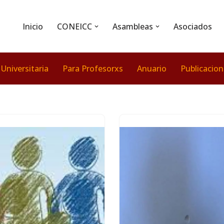
Inicio
CONEICC
Asambleas
Asociados
 Universitaria
Para Profesorxs
Anuario
Publicacio