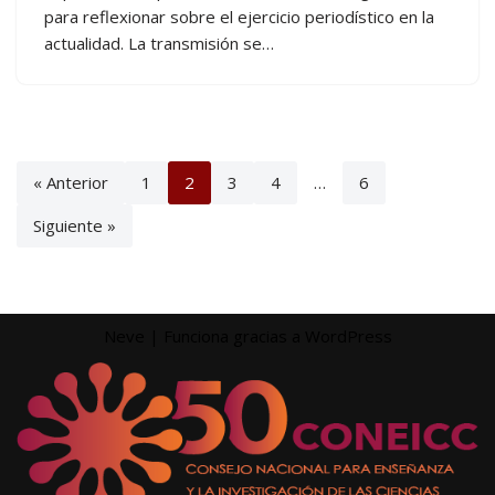
para reflexionar sobre el ejercicio periodístico en la
actualidad. La transmisión se…
« Anterior
1
2
3
4
…
6
Siguiente »
Neve
| Funciona gracias a
WordPress