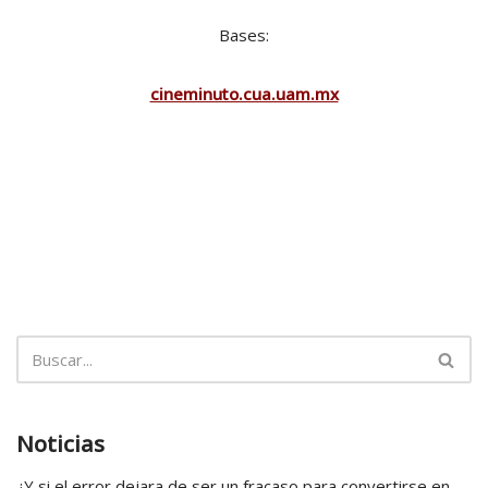
Bases:
cineminuto.cua.uam.mx
Noticias
¿Y si el error dejara de ser un fracaso para convertirse en