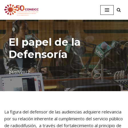
Saltar
al
contenido
El papel de la
Defensoría
24/07/2022
La figura del defensor de las audiencias adquiere relevancia
por su relación inherente al cumplimiento del servicio público
de radiodifusión, a través del fortalecimiento al principio de