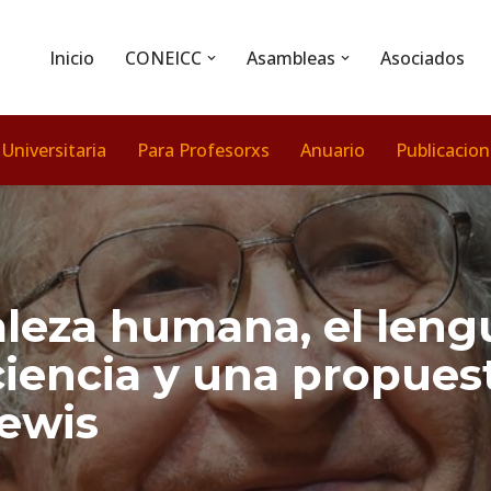
Inicio
CONEICC
Asambleas
Asociados
 Universitaria
Para Profesorxs
Anuario
Publicacio
leza humana, el lengu
 ciencia y una propu
Lewis