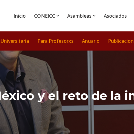
Inicio
CONEICC
Asambleas
Asociados
 Universitaria
Para Profesorxs
Anuario
Publicacio
xico y el reto de la i