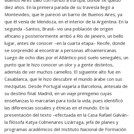
Buenos Aires salió con rumbo a Europa, donde se quedó
diez años. En la primera parada de su travesía llegó a
Montevideo, que le pareció un barrio de Buenos Aires, ya
que él venía de Mendoza, en el interior de la Argentina. En la
segunda –Santos, Brasil– vio una población de origen
africano y posteriormente arribó a Río de Janeiro, un bello
lugar, antes de conocer –en la cuarta etapa– Recife, donde
se sorprendió al encontrar a personas afroamericanas.
Luego de ocho días por el Atlántico pisó suelo senegalés, un
punto que le hizo conocer un olor y a gente distintos,
además de ver muchos camellos. El siguiente alto fue en
Casablanca, que le hizo descubrir el mundo árabe con sus
mezquitas. Desde Portugal viajaría a Barcelona, antesala de
su destino final: Madrid, en un viaje primigenio cuyas
enseñanzas lo marcarían para toda la vida, pues identificó
las diferencias sociales y étnicas en el mundo. En la
presentación del texto –efectuada en la Casa Rafael Galván–
la filósofa Katya Colmenares Lizárraga, jefa de planes y
programas académicos del Instituto Nacional de Formación