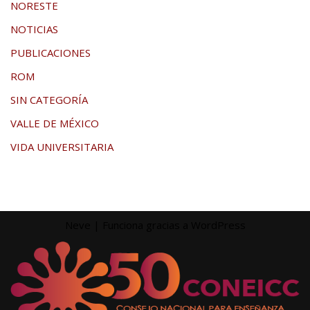
NORESTE
NOTICIAS
PUBLICACIONES
ROM
SIN CATEGORÍA
VALLE DE MÉXICO
VIDA UNIVERSITARIA
Neve
| Funciona gracias a
WordPress