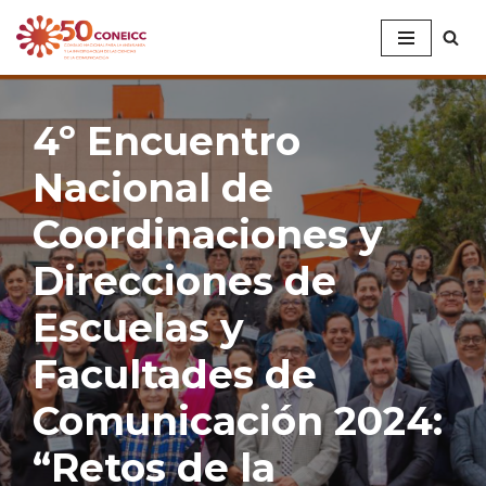
Saltar
al
contenido
4º Encuentro
Nacional de
Coordinaciones y
Direcciones de
Escuelas y
Facultades de
Comunicación 2024:
“Retos de la