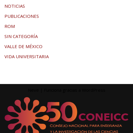
NOTICIAS
PUBLICACIONES
ROM
SIN CATEGORÍA
VALLE DE MÉXICO
VIDA UNIVERSITARIA
Neve
| Funciona gracias a
WordPress