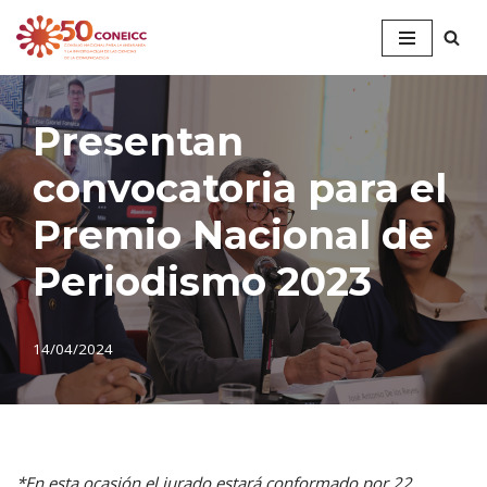
Saltar
al
contenido
Presentan
convocatoria para el
Premio Nacional de
Periodismo 2023
14/04/2024
*En esta ocasión el jurado estará conformado por 22