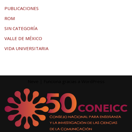
PUBLICACIONES
ROM
SIN CATEGORÍA
VALLE DE MÉXICO
VIDA UNIVERSITARIA
Neve
| Funciona gracias a
WordPress