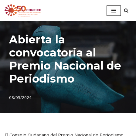
Saltar
al
contenido
Abierta la
convocatoria al
Premio Nacional de
Periodismo
08/05/2024
El Consejo Ciudadano del Premio Nacional de Periodismo