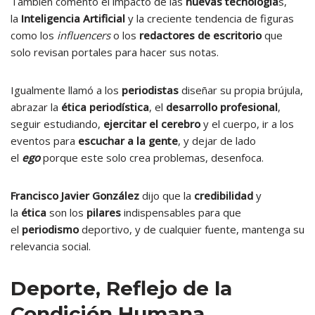
También comentó el impacto de las
nuevas tecnología
s,
la
Inteligencia Artificial
y la creciente tendencia de figuras
como los
influencers
o los
redactores de escritorio
que
solo revisan portales para hacer sus notas.
Igualmente llamó a los
periodistas
diseñar su propia brújula,
abrazar la
ética periodística
, el
desarrollo profesional
,
seguir estudiando,
ejercitar el cerebro
y el cuerpo, ir a los
eventos para
escuchar a la gente
, y dejar de lado
el
ego
porque este solo crea problemas, desenfoca.
Francisco Javier González
dijo que la
credibilidad
y
la
ética
son los
pilares
indispensables para que
el
periodismo
deportivo, y de cualquier fuente, mantenga su
relevancia social.
Deporte, Reflejo de la
Condición Humana