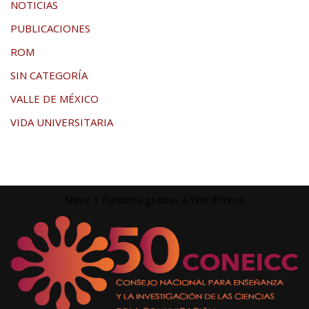
NOTICIAS
PUBLICACIONES
ROM
SIN CATEGORÍA
VALLE DE MÉXICO
VIDA UNIVERSITARIA
Neve
| Funciona gracias a
WordPress