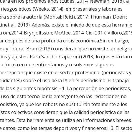
tinuará en los próximos años (Eudes, 2014; Newman, 2018), a
s riesgos éticos (Weeks, 2014), empresariales y laborales
era sobre la autoría (Montal; Reich, 2017; Thurman; Doerr;
ínet al., 2019). Además, existe el miedo de que esta herrami
rom,2014; Brynjolfsson; McAfee, 2014; Cid, 2017; Villoro,201
ar después de una profunda crisis económica.Sin embargo,
pez y Toural-Bran (2018) consideran que no existe un peligr
ios y ajustes. Para Sancho-Caparrini (2018) lo que está claro
, la forma en que enfrentamos y resolvemos algunos
percepción que existe en el sector profesional (periodistas y
diantes) sobre el uso de la IA en el periodismo. El trabajo
 de las siguientes hipótesis:H1. La percepción de periodistas,
 uso de esta tecno-logía emergente en las redacciones no
dístico, ya que los robots no sustituirán totalmente a los
os colectivos consideran que la calidad periodística de las
antes. Esta herramienta se utiliza en informaciones breves
 datos, como los temas deportivos y financieros.H3. El sect