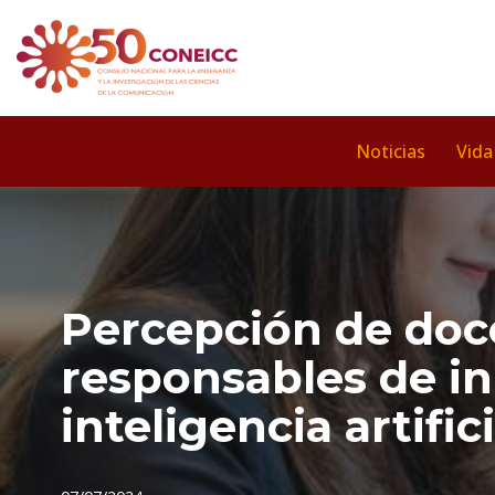
Saltar
al
contenido
Noticias
Vida
Percepción de doce
responsables de in
inteligencia artifi