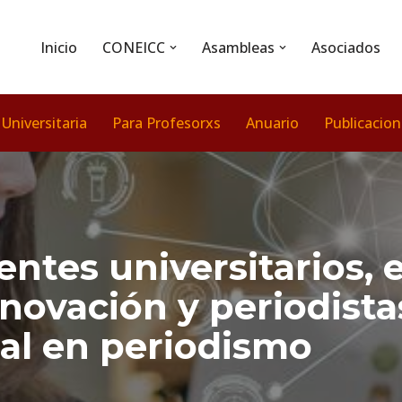
Inicio
CONEICC
Asambleas
Asociados
 Universitaria
Para Profesorxs
Anuario
Publicacio
ntes universitarios, 
novación y periodista
cial en periodismo