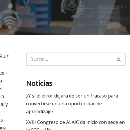
Ruiz
uei-
a
Noticias
es
¿Y si el error dejara de ser un fracaso para
la
convertirse en una oportunidad de
al y
aprendizaje?
as
XVIII Congreso de ALAIC da inicio con sede en
una