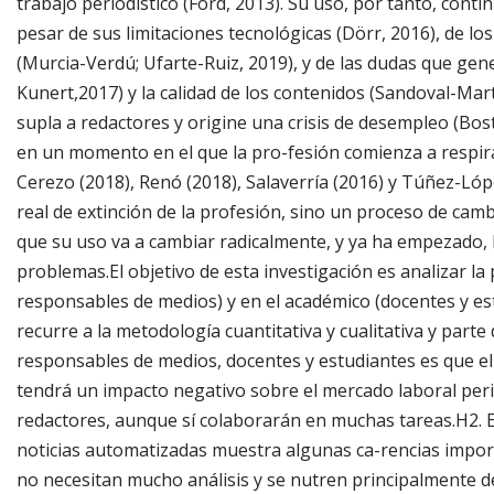
trabajo periodístico (Ford, 2013). Su uso, por tanto, con
pesar de sus limitaciones tecnológicas (Dörr, 2016), de lo
(Murcia-Verdú; Ufarte-Ruiz, 2019), y de las dudas que gen
Kunert,2017) y la calidad de los contenidos (Sandoval-Mart
supla a redactores y origine una crisis de desempleo (Bost
en un momento en el que la pro-fesión comienza a respir
Cerezo (2018), Renó (2018), Salaverría (2016) y Túñez-Ló
real de extinción de la profesión, sino un proceso de camb
que su uso va a cambiar radicalmente, y ya ha empezado
problemas.El objetivo de esta investigación es analizar la 
responsables de medios) y en el académico (docentes y estu
recurre a la metodología cuantitativa y cualitativa y parte
responsables de medios, docentes y estudiantes es que el
tendrá un impacto negativo sobre el mercado laboral perio
redactores, aunque sí colaborarán en muchas tareas.H2. Est
noticias automatizadas muestra algunas ca-rencias import
no necesitan mucho análisis y se nutren principalmente de