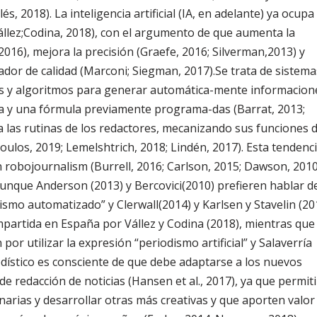
s, 2018). La inteligencia artificial (IA, en adelante) ya ocupa
llez;Codina, 2018), con el argumento de que aumenta la
2016), mejora la precisión (Graefe, 2016; Silverman,2013) y
or de calidad (Marconi; Siegman, 2017).Se trata de sistema
os y algoritmos para generar automática-mente informacion
ra y una fórmula previamente programa-das (Barrat, 2013;
a las rutinas de los redactores, mecanizando sus funciones 
oulos, 2019; Lemelshtrich, 2018; Lindén, 2017). Esta tendenc
 robojournalism (Burrell, 2016; Carlson, 2015; Dawson, 2010
aunque Anderson (2013) y Bercovici(2010) prefieren hablar d
ismo automatizado” y Clerwall(2014) y Karlsen y Stavelin (20
partida en España por Vállez y Codina (2018), mientras que
r utilizar la expresión “periodismo artificial” y Salaverría
iodístico es consciente de que debe adaptarse a los nuevos
de redacción de noticias (Hansen et al., 2017), ya que permiti
inarias y desarrollar otras más creativas y que aporten valor 