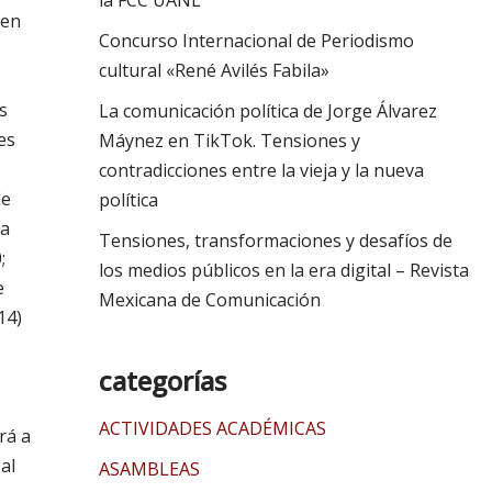
la FCC UANL
 en
Concurso Internacional de Periodismo
cultural «René Avilés Fabila»
s
La comunicación política de Jorge Álvarez
es
Máynez en TikTok. Tensiones y
contradicciones entre la vieja y la nueva
de
política
ia
Tensiones, transformaciones y desafíos de
;
los medios públicos en la era digital – Revista
e
Mexicana de Comunicación
14)
categorías
ACTIVIDADES ACADÉMICAS
rá a
al
ASAMBLEAS