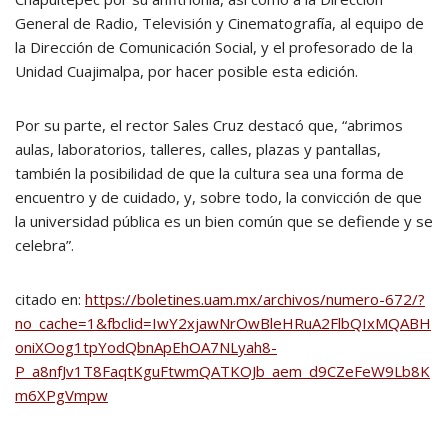
General de Radio, Televisión y Cinematografía, al equipo de
la Dirección de Comunicación Social, y el profesorado de la
Unidad Cuajimalpa, por hacer posible esta edición.
Por su parte, el rector Sales Cruz destacó que, “abrimos
aulas, laboratorios, talleres, calles, plazas y pantallas,
también la posibilidad de que la cultura sea una forma de
encuentro y de cuidado, y, sobre todo, la convicción de que
la universidad pública es un bien común que se defiende y se
celebra”.
citado en:
https://boletines.uam.mx/archivos/numero-672/?
no_cache=1&fbclid=IwY2xjawNrOwBleHRuA2FlbQIxMQABH
oniXOog1tpYodQbnApEhOA7NLyah8-
P_a8nfJv1T8FaqtKguFtwmQATKOJb_aem_d9CZeFeW9Lb8K
m6XPgVmpw