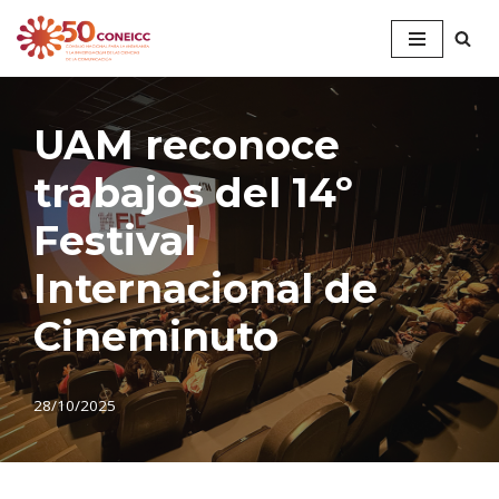
Saltar
al
contenido
UAM reconoce
trabajos del 14º
Festival
Internacional de
Cineminuto
28/10/2025