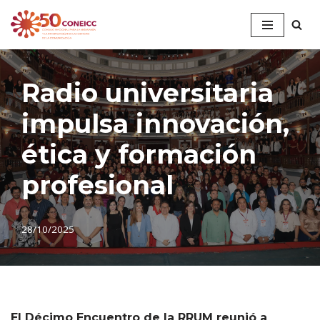
Saltar
al
contenido
Radio universitaria
impulsa innovación,
ética y formación
profesional
28/10/2025
El Décimo Encuentro de la RRUM reunió a