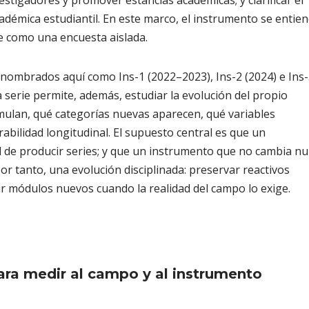
vestigadores y promover estancias académicas; y clarificar el
adémica estudiantil. En este marco, el instrumento se entie
e como una encuesta aislada.
 nombrados aquí como Ins-1 (2022–2023), Ins-2 (2024) e Ins
serie permite, además, estudiar la evolución del propio
rmulan, qué categorías nuevas aparecen, qué variables
abilidad longitudinal. El supuesto central es que un
d de producir series; y que un instrumento que no cambia n
por tanto, una evolución disciplinada: preservar reactivos
rir módulos nuevos cuando la realidad del campo lo exige.
para medir al campo y al instrumento