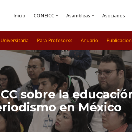
Inicio
CONEICC
Asambleas
Asociados
 Universitaria
Para Profesorxs
Anuario
Publicacio
C sobre la educación
riodismo en México