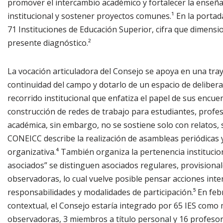
promover el intercambio académico y fortalecer la enseñan
institucional y sostener proyectos comunes.¹ En la portada
71 Instituciones de Educación Superior, cifra que dimensio
presente diagnóstico.²
La vocación articuladora del Consejo se apoya en una traye
continuidad del campo y dotarlo de un espacio de delibera
recorrido institucional que enfatiza el papel de sus encue
construcción de redes de trabajo para estudiantes, profe
académica, sin embargo, no se sostiene solo con relatos, s
CONEICC describe la realización de asambleas periódicas 
organizativa.⁴ También organiza la pertenencia institucio
asociados” se distinguen asociados regulares, provisional
observadoras, lo cual vuelve posible pensar acciones inte
responsabilidades y modalidades de participación.⁵ En fe
contextual, el Consejo estaría integrado por 65 IES como 
observadoras, 3 miembros a título personal y 16 profesor