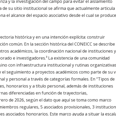
za y la investigación del campo para evitar el aislamiento
 de su sitio institucional se afirma que actualmente articula
na el alcance del espacio asociativo desde el cual se produce
ctoria histórica y en una intención explícita: construir
ción común. En la sección histórica del CONEICC se describe
ntros académicos, la coordinación nacional de instituciones y
sorado e investigadores.³ La existencia de una comunidad
ino con infraestructura institucional y rutinas organizativas.
y el seguimiento a proyectos académicos como parte de su v
nal y personal a través de categorías formales. En “Tipos de
es, honorarios y a título personal, además de instituciones
rnas diferenciadas en función de trayectorias,
brero de 2026, según el dato que aquí se toma como marco
miembros regulares, 5 asociados provisionales, 3 institucio
es asociados honorarios. Este marco ayuda a situar la escal