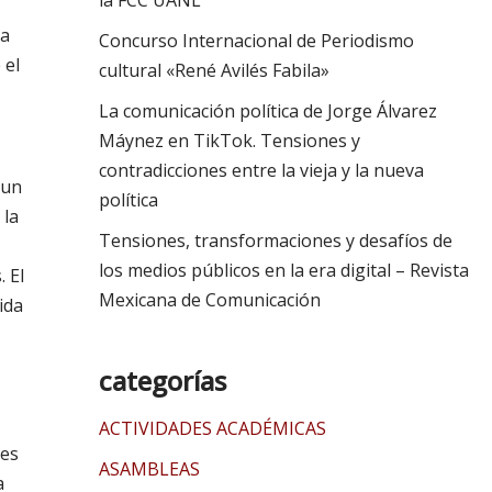
la FCC UANL
 a
Concurso Internacional de Periodismo
 el
cultural «René Avilés Fabila»
La comunicación política de Jorge Álvarez
Máynez en TikTok. Tensiones y
contradicciones entre la vieja y la nueva
 un
política
 la
Tensiones, transformaciones y desafíos de
los medios públicos en la era digital – Revista
 El
Mexicana de Comunicación
ida
categorías
ACTIVIDADES ACADÉMICAS
nes
ASAMBLEAS
a